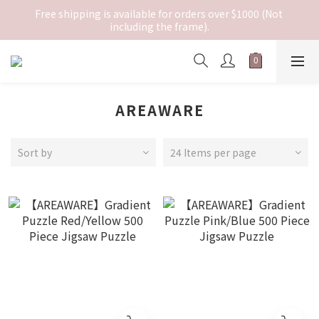
Free shipping is available for orders over $1000 (Not 
including the frame).
AREAWARE
Sort by
24 Items per page