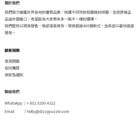
關於我們
我們致力搜羅世界各地的優質品牌，挑選不同特色和風格的拼圖，全部原裝正
品由外國進口，希望能為大家帶來多一點不一樣的選擇。
我們堅持以現貨發售，免卻漫長等待，現貨超過400個款式，並承諾以最快速度
發貨。
顧客服務
常見問題
如何購買
條款及細則
聯絡我們
WhatsApp /
+ 852 5200 4322
Email / hello@dizzypuzzle.com