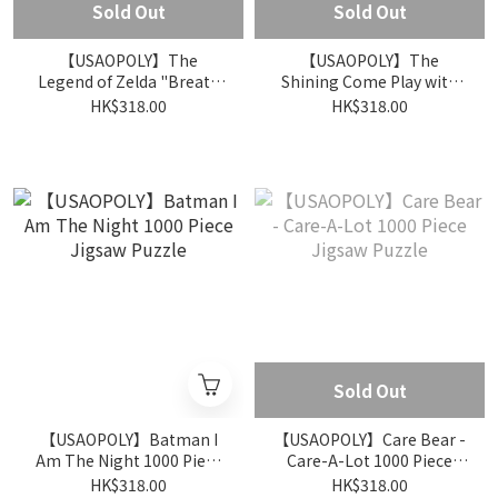
Sold Out
Sold Out
【USAOPOLY】The
【USAOPOLY】The
Legend of Zelda "Breath
Shining Come Play with
of the Wild" 1000 Piece
Us 1000 Piece Jigsaw
HK$318.00
HK$318.00
Jigsaw Puzzle
Puzzle
Sold Out
【USAOPOLY】Batman I
【USAOPOLY】Care Bear -
Am The Night 1000 Piece
Care-A-Lot 1000 Piece
Jigsaw Puzzle
Jigsaw Puzzle
HK$318.00
HK$318.00