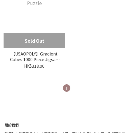
Sold Out
【USAOPOLY】Gradient
Cubes 1000 Piece Jigsaw
Puzzle
HK$318.00
1
關於我們