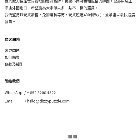
我們致力搜羅世界各地的優質品牌，挑選不同特色和風格的拼圖，全部原裝正
品由外國進口，希望能為大家帶來多一點不一樣的選擇。
我們堅持以現貨發售，免卻漫長等待，現貨超過400個款式，並承諾以最快速度
發貨。
顧客服務
常見問題
如何購買
條款及細則
聯絡我們
WhatsApp /
+ 852 5200 4322
Email / hello@dizzypuzzle.com