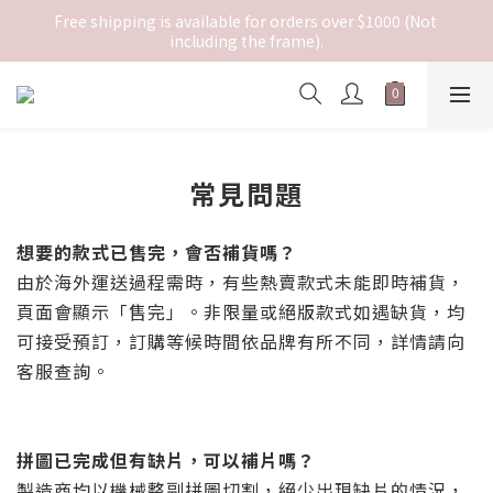
Free shipping is available for orders over $1000 (Not 
including the frame).
常見問題
想要的款式已售完，會否補貨嗎？
由於海外運送過程需時，有些熱賣款式未能即時補貨，
頁面會顯示「售完」。非限量或絕版款式如遇缺貨，均
可接受預訂，訂購等候時間依品牌有所不同，詳情請向
客服查詢。
拼圖已完成但有缺片，可以補片嗎？
製造商均以機械整副拼圖切割，絕少出現缺片的情況，