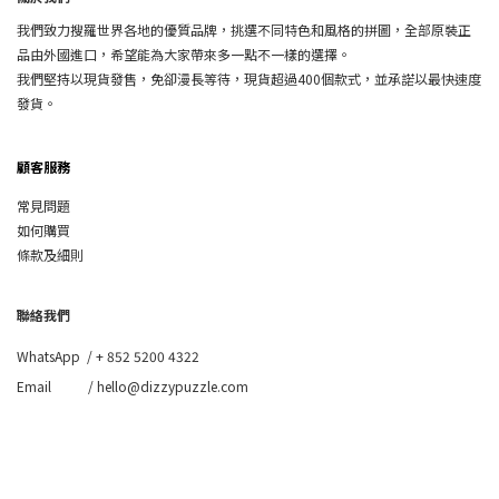
我們致力搜羅世界各地的優質品牌，挑選不同特色和風格的拼圖，全部原裝正
品由外國進口，希望能為大家帶來多一點不一樣的選擇。
我們堅持以現貨發售，免卻漫長等待，現貨超過400個款式，並承諾以最快速度
發貨。
顧客服務
常見問題
如何購買
條款及細則
聯絡我們
WhatsApp /
+ 852 5200 4322
Email / hello@dizzypuzzle.com