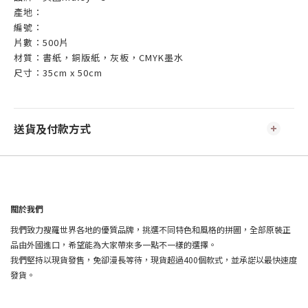
產地：
編號：
片數：500片
材質：書紙，銅版紙，灰板，CMYK墨水
尺寸：35cm x 50cm
送貨及付款方式
關於我們
我們致力搜羅世界各地的優質品牌，挑選不同特色和風格的拼圖，全部原裝正
品由外國進口，希望能為大家帶來多一點不一樣的選擇。
我們堅持以現貨發售，免卻漫長等待，現貨超過400個款式，並承諾以最快速度
發貨。