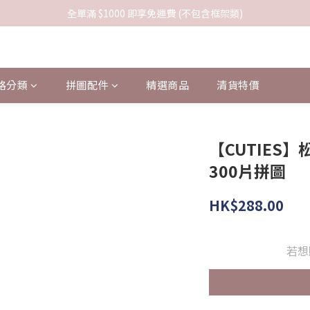
全單滿 $1000 即享免運費 (不包含框架類)
格分類
拼圖配件
精選商品
清貨特價
【CUTIES
300片拼圖
HK$288.00
若想