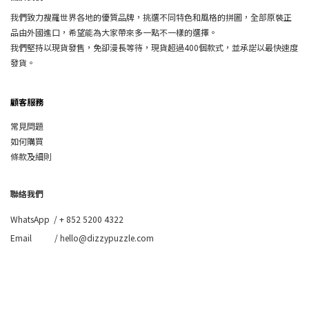
我們致力搜羅世界各地的優質品牌，挑選不同特色和風格的拼圖，全部原裝正
品由外國進口，希望能為大家帶來多一點不一樣的選擇。
我們堅持以現貨發售，免卻漫長等待，現貨超過400個款式，並承諾以最快速度
發貨。
顧客服務
常見問題
如何購買
條款及細則
聯絡我們
WhatsApp /
+ 852 5200 4322
Email / hello@dizzypuzzle.com