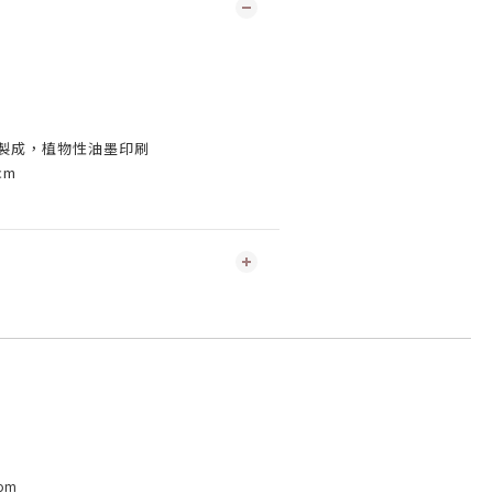
板製成，植物性油墨印刷
cm
com