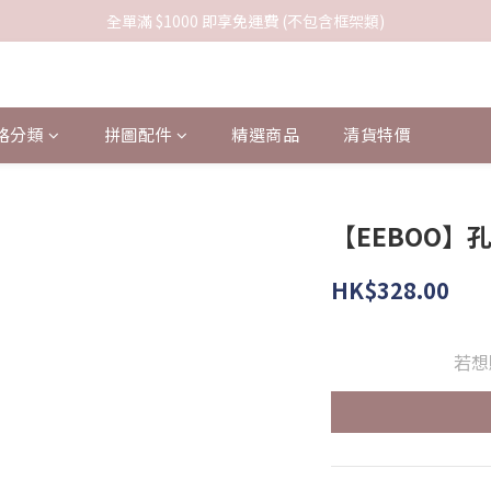
全單滿 $1000 即享免運費 (不包含框架類)
格分類
拼圖配件
精選商品
清貨特價
【EEBOO】孔
HK$328.00
若想