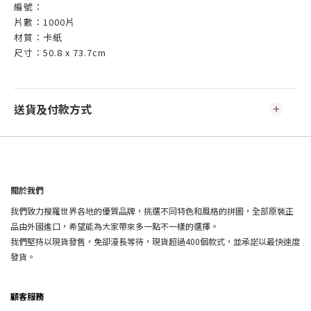
編號：
片數：1000片
材質：卡紙
尺寸：50.8 x 73.7cm
送貨及付款方式
關於我們
我們致力搜羅世界各地的優質品牌，挑選不同特色和風格的拼圖，全部原裝正
品由外國進口，希望能為大家帶來多一點不一樣的選擇。
我們堅持以現貨發售，免卻漫長等待，現貨超過400個款式，並承諾以最快速度
發貨。
顧客服務