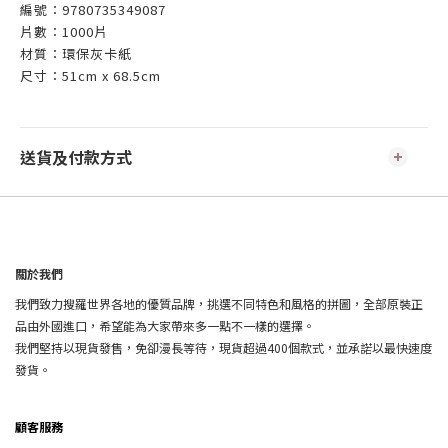
編號：9780735349087
片數：1000片
材質：環保灰卡紙
尺寸：51cm x 68.5cm
送貨及付款方式
關於我們
我們致力搜羅世界各地的優質品牌，挑選不同特色和風格的拼圖，全部原裝正
品由外國進口，希望能為大家帶來多一點不一樣的選擇。
我們堅持以現貨發售，免卻漫長等待，現貨超過400個款式，並承諾以最快速度
發貨。
顧客服務