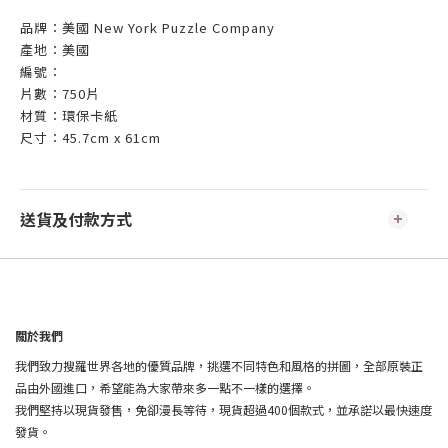
品牌：美國 New York Puzzle Company
產地：美國
編號：
片數：750片
材質：環保卡紙
尺寸：45.7cm x 61cm
送貨及付款方式
關於我們
我們致力搜羅世界各地的優質品牌，挑選不同特色和風格的拼圖，全部原裝正
品由外國進口，希望能為大家帶來多一點不一樣的選擇。
我們堅持以現貨發售，免卻漫長等待，現貨超過400個款式，並承諾以最快速度
發貨。