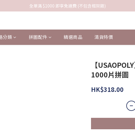
全單滿 $1000 即享免運費 (不包含框架類)
格分類
拼圖配件
精選商品
清貨特價
【USAOPOL
1000片拼圖
HK$318.00