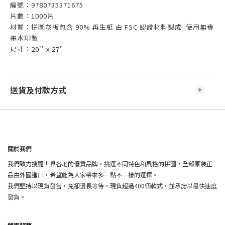
編號：9780735371675
片數：1000片
材質：拼圖灰板包含 90% 再生紙 由 FSC 認證材料製成 使用無毒
墨水印製
尺寸：20'' x 27"
送貨及付款方式
關於我們
我們致力搜羅世界各地的優質品牌，挑選不同特色和風格的拼圖，全部原裝正
品由外國進口，希望能為大家帶來多一點不一樣的選擇。
我們堅持以現貨發售，免卻漫長等待，現貨超過400個款式，並承諾以最快速度
發貨。