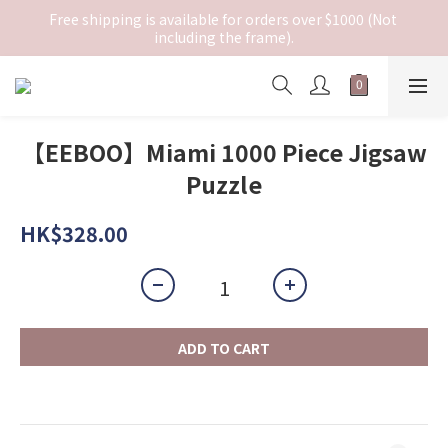
Free shipping is available for orders over $1000 (Not 
including the frame).
【EEBOO】Miami 1000 Piece Jigsaw
Puzzle
HK$328.00
ADD TO CART